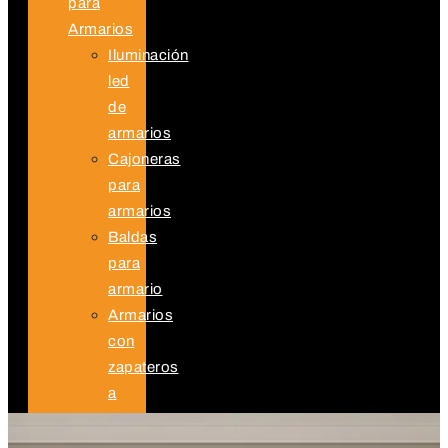
para
Armarios
Iluminación
led
de
armarios
Cajoneras
para
armarios
Baldas
para
armario
Armarios
con
zapateros
a
medida
Proyectos