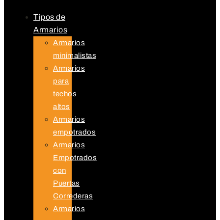
Tipos de
Armarios
Armarios
minimalistas
Armarios
para
techos
altos
Armarios
empotrados
Armarios
Empotrados
con
Puertas
Correderas
Armarios