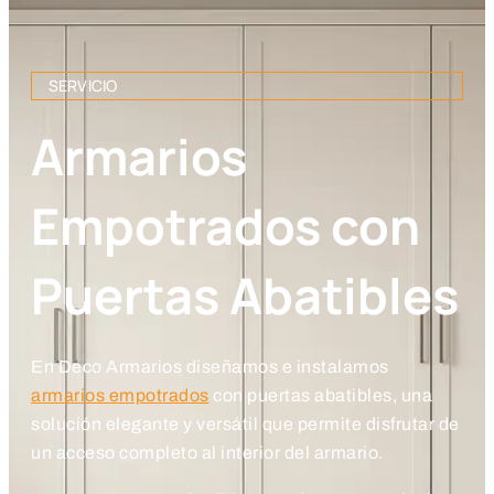
SERVICIO
Armarios
Empotrados con
Puertas Abatibles
En Deco Armarios diseñamos e instalamos
armarios empotrados
con puertas abatibles, una
solución elegante y versátil que permite disfrutar de
un acceso completo al interior del armario.