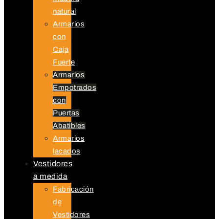
natural
Armarios
con
Caja
Fuerte
Armarios
Empotrados
con
Puertas
Abatibles
Armarios
lacados
Vestidores
a medida
Fabricación
de
Vestidores