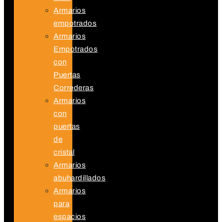
Armarios
empotrados
Armarios
Empotrados
con
Puertas
Correderas
Armarios
con
puertas
de
cristal
Armarios
abuhardillados
Armarios
para
espacios