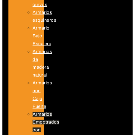
curvos
Armarios
esquineros
Armario
Bajo
Escalera
Armarios
de
madera
natural
Armarios
con
Caja
Fuerte
Armarios
Empotrados
con