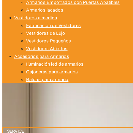
Armarios Empotrados con Puertas Abatibles
Armarios lacados
Vestidores a medida
Fabricación de Vestidores
Vestidores de Lujo
Vestidores Pequeños
Vestidores Abiertos
Accesorios para Armarios
Iluminación led de armarios
Cajoneras para armarios
Baldas para armario
Armarios con zapateros a medida
Proyectos
SERVICE