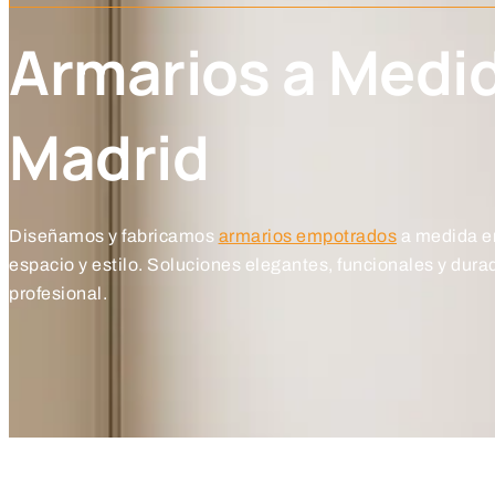
Armarios a Medi
Madrid
Diseñamos y fabricamos
armarios empotrados
a medida e
espacio y estilo. Soluciones elegantes, funcionales y dura
profesional.