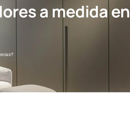
dores a medida en
llecas?