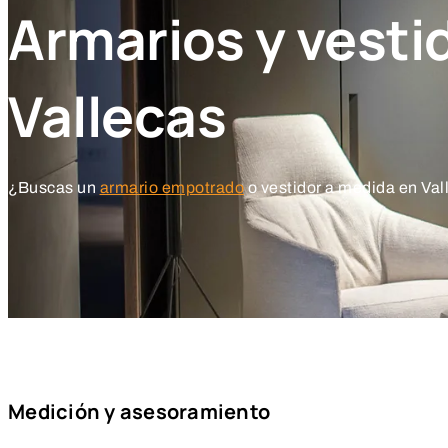
Armarios y vesti
Vallecas
¿Buscas un
armario empotrado
o vestidor a medida en Va
Medición y asesoramiento