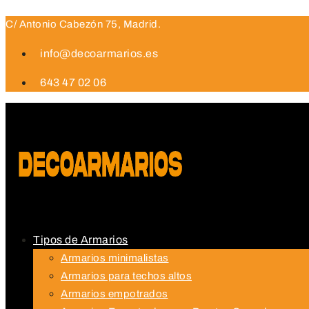
Ir
C/ Antonio Cabezón 75, Madrid.
al
contenido
info@decoarmarios.es
643 47 02 06
Tipos de Armarios
Armarios minimalistas
Armarios para techos altos
Armarios empotrados