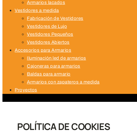
Armarios lacados
Vestidores a medida
Fabricación de Vestidores
Vestidores de Lujo
Vestidores Pequeños
Vestidores Abiertos
Accesorios para Armarios
Iluminación led de armarios
Cajoneras para armarios
Baldas para armario
Armarios con zapateros a medida
Proyectos
POLÍTICA DE COOKIES